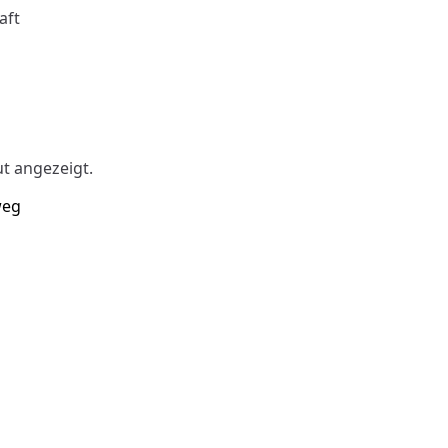
aft
t angezeigt.
weg