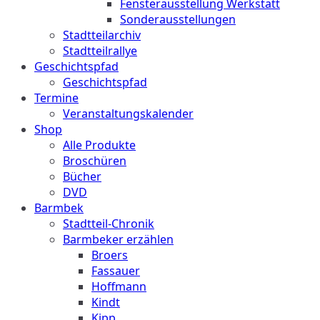
Fensterausstellung Werkstatt
Sonderausstellungen
Stadtteilarchiv
Stadtteilrallye
Geschichtspfad
Geschichtspfad
Termine
Veranstaltungskalender
Shop
Alle Produkte
Broschüren
Bücher
DVD
Barmbek
Stadtteil-Chronik
Barmbeker erzählen
Broers
Fassauer
Hoffmann
Kindt
Kipp