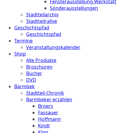
Fensterausstellung Werkstatt
Sonderausstellungen
Stadtteilarchiv
Stadtteilrallye
Geschichtspfad
Geschichtspfad
Termine
Veranstaltungskalender
Shop
Alle Produkte
Broschüren
Bücher
DVD
Barmbek
Stadtteil-Chronik
Barmbeker erzählen
Broers
Fassauer
Hoffmann
Kindt
Kipp