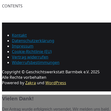
CONTENTS
Kontakt
Datenschutzerklärung
Impressum
Cookie-Richtlinie (EU)
Vertrag widerrufen
Widerrufsbestimmungen
Copyright © Geschichtswerkstatt Barmbek e.V. 2025
Alle Rechte vorbehalten
Powered by
Zakra
und
WordPress
Vielen Dank!
Der Antrag wurde erfolgreich versendet. Wir melden uns bald.