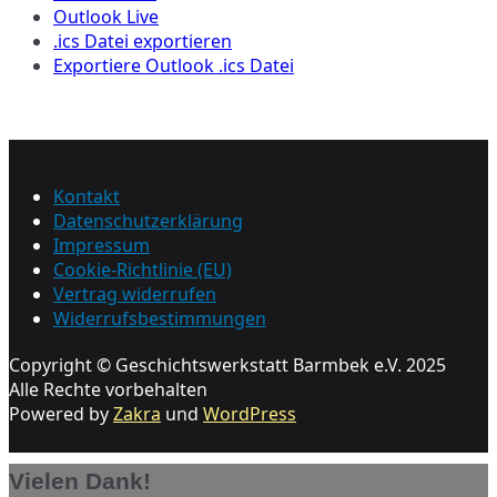
Outlook Live
.ics Datei exportieren
Exportiere Outlook .ics Datei
Kontakt
Datenschutzerklärung
Impressum
Cookie-Richtlinie (EU)
Vertrag widerrufen
Widerrufsbestimmungen
Copyright © Geschichtswerkstatt Barmbek e.V. 2025
Alle Rechte vorbehalten
Powered by
Zakra
und
WordPress
Vielen Dank!