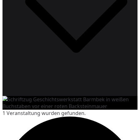
Geschichtswerkstatt Barmbek
Geschichte lebendig erleben
1 Veranstaltung wurden gefunden.