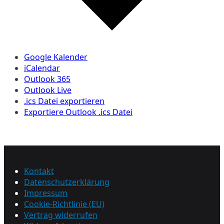
Google Kalender
iCalendar
Outlook 365
Outlook Live
.ics Datei exportieren
Exportiere Outlook .ics Datei
Kontakt
Datenschutzerklärung
Impressum
Cookie-Richtlinie (EU)
Vertrag widerrufen