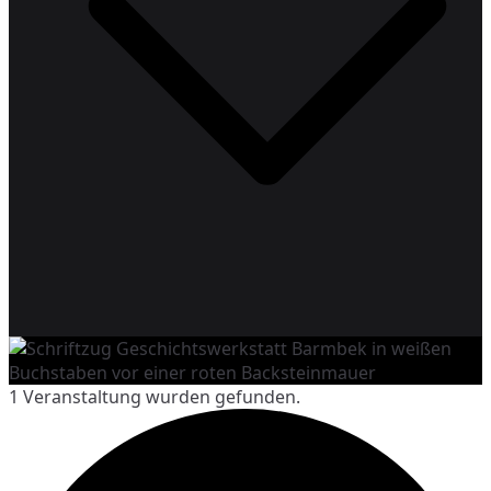
Geschichtswerkstatt Barmbek
Geschichte lebendig erleben
1 Veranstaltung wurden gefunden.