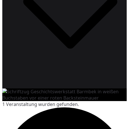
Geschichtswerkstatt Barmbek
Geschichte lebendig erleben
1 Veranstaltung wurden gefunden.